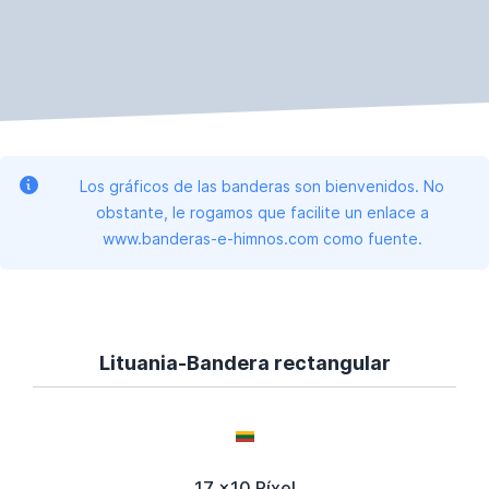
Los gráficos de las banderas son bienvenidos. No
obstante, le rogamos que facilite un enlace a
www.banderas-e-himnos.com como fuente.
Lituania-Bandera rectangular
17 x10 Píxel