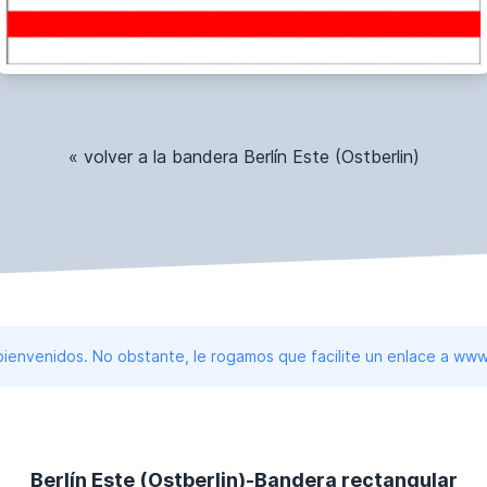
« volver a la bandera Berlín Este (Ostberlin)
 bienvenidos. No obstante, le rogamos que facilite un enlace a 
Berlín Este (Ostberlin)-Bandera rectangular