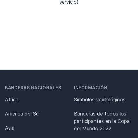
servicio)
BANDERAS NACIONALES
INFORMACIÓN
África
Símbolos vexilológicos
América del Sur
Banderas de todos los
participantes en la Copa
Asia
del Mundo 2022