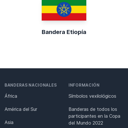
Bandera Etiopía
BANDERAS NACIONALES
INFORMACIÓN
África
Símbolos vexilológicos
América del Sur
Banderas de todos los
participantes en la Copa
Asia
del Mundo 2022