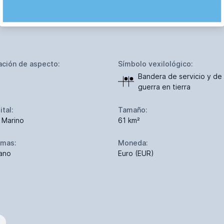
ación de aspecto:
Símbolo vexilológico:
Bandera de servicio y de
guerra en tierra
ital:
Tamaño:
 Marino
61 km²
omas:
Moneda:
iano
Euro (EUR)