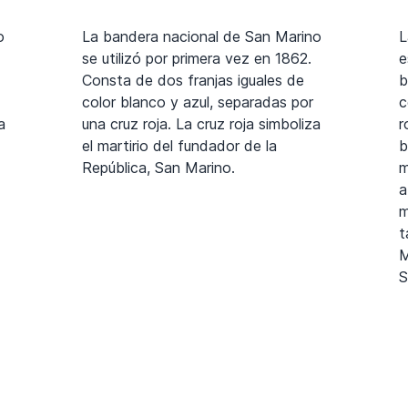
o
La bandera nacional de San Marino
L
se utilizó por primera vez en 1862.
e
Consta de dos franjas iguales de
b
color blanco y azul, separadas por
c
a
una cruz roja. La cruz roja simboliza
r
el martirio del fundador de la
b
República, San Marino.
m
a
m
t
M
S